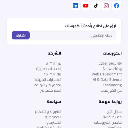
ابقَ على اطلاع بأحدث الكورسات
اشترك
الكورسات
الشركة
Cyber Security
عن STY IT
Networking
الخدمات المهنية
Web Development
ليه STY IT؟
AI & Data Science
المسارات المهنية
Freelancing
تحقق من شهادة
كل الكورسات
انضم كمحاضر
روابط مهمة
سياسة
سجّل الآن
الشروط والأحكام
حماية نفسك
الخصوصية
فاحص الفيروسات
الاسترجاع
YouTube
الأسئلة الشائعة