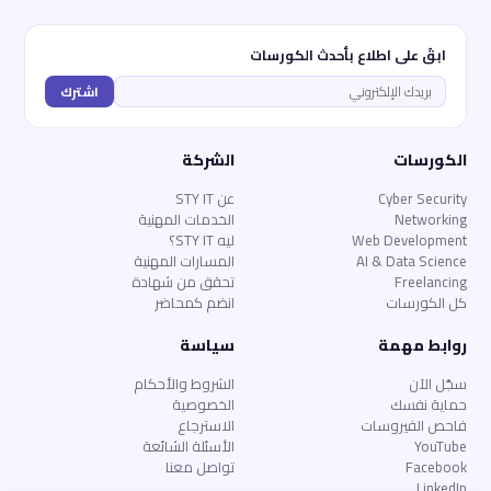
ابقَ على اطلاع بأحدث الكورسات
اشترك
الكورسات
الشركة
Cyber Security
عن STY IT
Networking
الخدمات المهنية
Web Development
ليه STY IT؟
AI & Data Science
المسارات المهنية
Freelancing
تحقق من شهادة
كل الكورسات
انضم كمحاضر
روابط مهمة
سياسة
سجّل الآن
الشروط والأحكام
حماية نفسك
الخصوصية
فاحص الفيروسات
الاسترجاع
YouTube
الأسئلة الشائعة
Facebook
تواصل معنا
LinkedIn