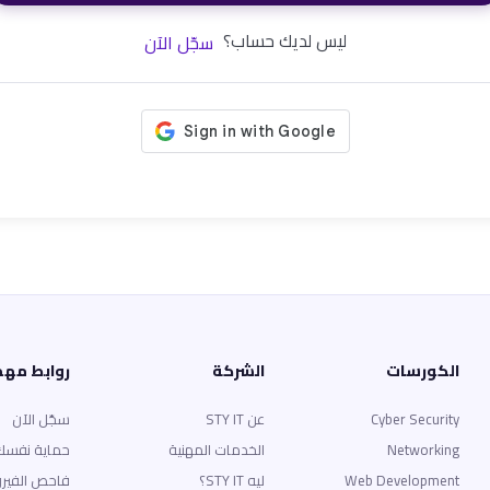
ليس لديك حساب؟
سجّل الآن
الكورسات
الشركة
روابط مه
Cyber Security
عن STY IT
سجّل الآن
Networking
الخدمات المهنية
حماية نفسك
Web Development
ليه STY IT؟
فاحص الفير