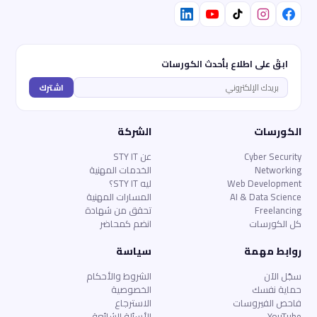
ابقَ على اطلاع بأحدث الكورسات
اشترك
الكورسات
الشركة
Cyber Security
عن STY IT
Networking
الخدمات المهنية
Web Development
ليه STY IT؟
AI & Data Science
المسارات المهنية
Freelancing
تحقق من شهادة
كل الكورسات
انضم كمحاضر
روابط مهمة
سياسة
سجّل الآن
الشروط والأحكام
حماية نفسك
الخصوصية
فاحص الفيروسات
الاسترجاع
YouTube
الأسئلة الشائعة