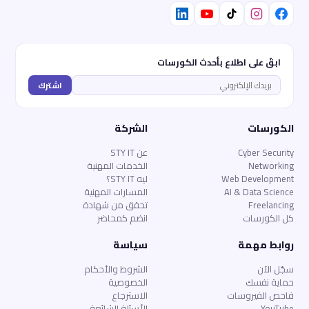
ابقَ على اطلاع بأحدث الكورسات
اشترك
الكورسات
الشركة
Cyber Security
عن STY IT
Networking
الخدمات المهنية
Web Development
ليه STY IT؟
AI & Data Science
المسارات المهنية
Freelancing
تحقق من شهادة
كل الكورسات
انضم كمحاضر
روابط مهمة
سياسة
سجّل الآن
الشروط والأحكام
حماية نفسك
الخصوصية
فاحص الفيروسات
الاسترجاع
YouTube
الأسئلة الشائعة