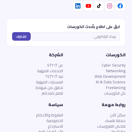
ابقَ على اطلاع بأحدث الكورسات
اشترك
الكورسات
الشركة
Cyber Security
عن STY IT
Networking
الخدمات المهنية
Web Development
ليه STY IT؟
AI & Data Science
المسارات المهنية
Freelancing
تحقق من شهادة
كل الكورسات
انضم كمحاضر
روابط مهمة
سياسة
سجّل الآن
الشروط والأحكام
حماية نفسك
الخصوصية
فاحص الفيروسات
الاسترجاع
YouTube
الأسئلة الشائعة