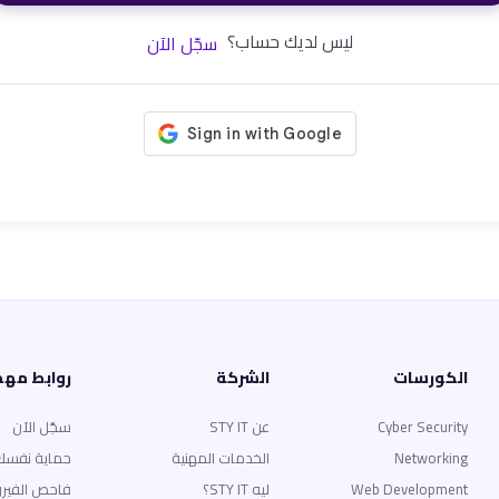
ليس لديك حساب؟
سجّل الآن
الكورسات
الشركة
روابط مه
Cyber Security
عن STY IT
سجّل الآن
Networking
الخدمات المهنية
حماية نفسك
Web Development
ليه STY IT؟
فاحص الفير