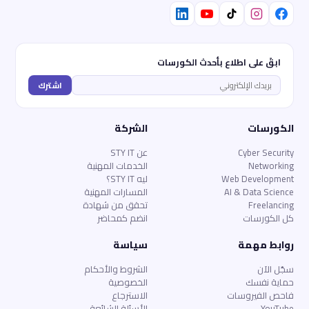
ابقَ على اطلاع بأحدث الكورسات
اشترك
الكورسات
الشركة
Cyber Security
عن STY IT
Networking
الخدمات المهنية
Web Development
ليه STY IT؟
AI & Data Science
المسارات المهنية
Freelancing
تحقق من شهادة
كل الكورسات
انضم كمحاضر
روابط مهمة
سياسة
سجّل الآن
الشروط والأحكام
حماية نفسك
الخصوصية
فاحص الفيروسات
الاسترجاع
YouTube
الأسئلة الشائعة