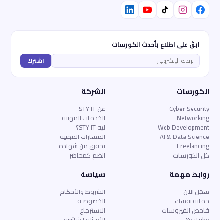
ابقَ على اطلاع بأحدث الكورسات
اشترك
الكورسات
الشركة
Cyber Security
عن STY IT
Networking
الخدمات المهنية
Web Development
ليه STY IT؟
AI & Data Science
المسارات المهنية
Freelancing
تحقق من شهادة
كل الكورسات
انضم كمحاضر
روابط مهمة
سياسة
سجّل الآن
الشروط والأحكام
حماية نفسك
الخصوصية
فاحص الفيروسات
الاسترجاع
YouTube
الأسئلة الشائعة