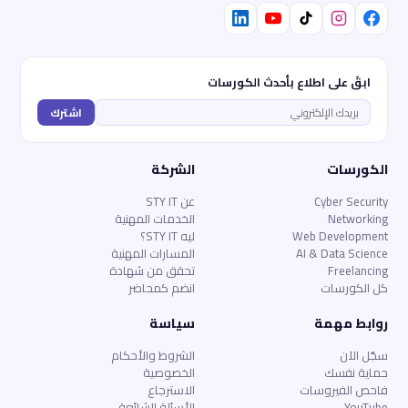
ابقَ على اطلاع بأحدث الكورسات
اشترك
الكورسات
الشركة
Cyber Security
عن STY IT
Networking
الخدمات المهنية
Web Development
ليه STY IT؟
AI & Data Science
المسارات المهنية
Freelancing
تحقق من شهادة
كل الكورسات
انضم كمحاضر
روابط مهمة
سياسة
سجّل الآن
الشروط والأحكام
حماية نفسك
الخصوصية
فاحص الفيروسات
الاسترجاع
YouTube
الأسئلة الشائعة