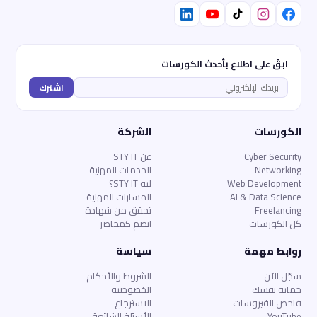
ابقَ على اطلاع بأحدث الكورسات
اشترك
الكورسات
الشركة
Cyber Security
عن STY IT
Networking
الخدمات المهنية
Web Development
ليه STY IT؟
AI & Data Science
المسارات المهنية
Freelancing
تحقق من شهادة
كل الكورسات
انضم كمحاضر
روابط مهمة
سياسة
سجّل الآن
الشروط والأحكام
حماية نفسك
الخصوصية
فاحص الفيروسات
الاسترجاع
YouTube
الأسئلة الشائعة