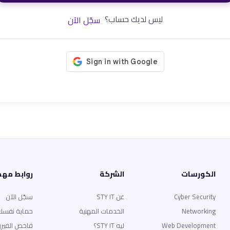
ليس لديك حساب؟
سجّل الآن
الكورسات
الشركة
روابط مه
Cyber Security
عن STY IT
سجّل الآن
Networking
الخدمات المهنية
حماية نفسك
Web Development
ليه STY IT؟
فاحص الفير