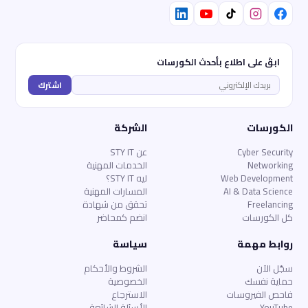
ابقَ على اطلاع بأحدث الكورسات
اشترك
الكورسات
الشركة
Cyber Security
عن STY IT
Networking
الخدمات المهنية
Web Development
ليه STY IT؟
AI & Data Science
المسارات المهنية
Freelancing
تحقق من شهادة
كل الكورسات
انضم كمحاضر
روابط مهمة
سياسة
سجّل الآن
الشروط والأحكام
حماية نفسك
الخصوصية
فاحص الفيروسات
الاسترجاع
YouTube
الأسئلة الشائعة