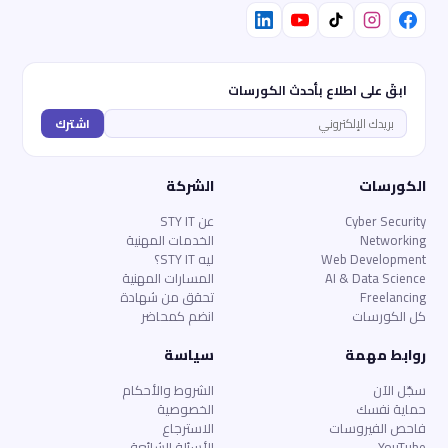
ابقَ على اطلاع بأحدث الكورسات
اشترك
الكورسات
الشركة
Cyber Security
عن STY IT
Networking
الخدمات المهنية
Web Development
ليه STY IT؟
AI & Data Science
المسارات المهنية
Freelancing
تحقق من شهادة
كل الكورسات
انضم كمحاضر
روابط مهمة
سياسة
سجّل الآن
الشروط والأحكام
حماية نفسك
الخصوصية
فاحص الفيروسات
الاسترجاع
YouTube
الأسئلة الشائعة